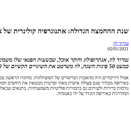
שנת ההחמצה הגדולה: אתנוגרפיה קולינרית של א
נמרוד לוז
02/01/2021
נמרוד לוז, אנתרופולוג וחוקר אוכל, שבשעות הפנאי שלו משמ
כמעט 50 פינות השנה, לוז משרטט את השינויים הקשיים של 2020 בתרבות האוכל הישראלית, ממפה את הכיוונים העיקריים, וצועד בעקבות דירקהיים, אל עבר חקר האנומיה העכשווית
באירופה מבהיר שגם פעולה אישית מאוד ופרטית מבטאת את היחסים המורכב
נורמות ברורות ולעיתים גם בתמורות פוליטיות משמעותיות. בתנאים שכא
המודרנית באירופה הוגדר על ידו כאנומיה.