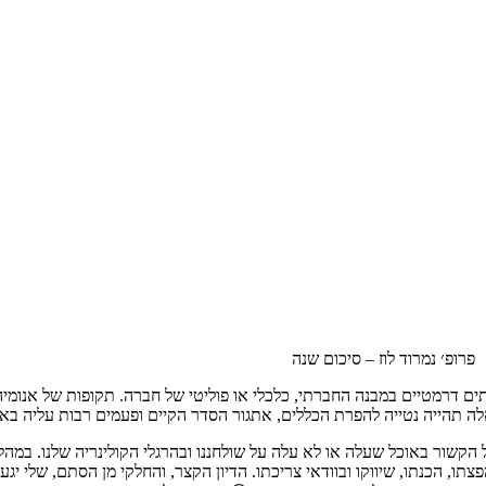
פרופ׳ נמרוד לוז – סיכום שנה
ם דרמטיים במבנה החברתי, כלכלי או פוליטי של חברה. תקופות של אנומיה הן
ה תהייה נטייה להפרת הכללים, אתגור הסדר הקיים ופעמים רבות עליה באלי
202 בתחומי חיים רבים ובוודאי בכל הקשור באוכל שעלה או לא עלה על שולחננו ובהרגלי הקולי
ו, הכנתו, שיווקו ובוודאי צריכתו. הדיון הקצר, והחלקי מן הסתם, שלי יגע בת