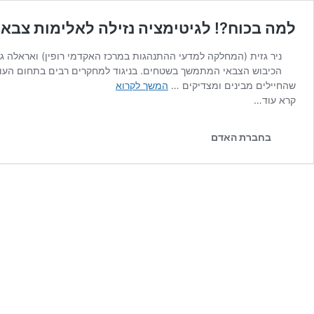
למה בכוח?! לגיטימציה נזילה לאלימות צבא
ניר גזית (המחלקה למדעי ההתנהגות במרכז האקדמי רופין) ואראלה ג
הכיבוש הצבאי המתמשך בשטחים. בניגוד למחקרים רבים בתחום העוסק
למה
שהחיילים מבינים ומצדיקים …
המשך לקרוא
בכוח?! לגיטימציה
קרא עוד…
נזילה
לאלימות
בחברת האדם
צבאית
בכיבוש
צבאי
מתמשך