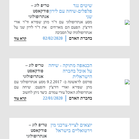
בים
שיטים נגד
טריפ לוג –
פלפלים-שיחה עם לירון
פודקאסט
שני
אנתרופולוגי
מסע אנתרופולוגי עם ד"ר מתן שפירא וד"ר אורי
רים
דורצ'ין. הפעם הם מארחים את ד"ר לירון שני על
אנתרופולוגיה של הסביבה
בחברת האדם
02/02/2020
קרא עוד
יות
שה
הכנאפה מתוקה - שיחה
טריפ לוג –
על אוכל בחברה
פודקאסט
הישראלית
אנתרופולוגי
פורסם לראשונה ב- 9.2.2017 מסע אנתרופולוגי עם
מתן שפירא ואורי דורצ'ין והפעם: שיחה עם
אנתרופולוג האוכל עזרי עמרם. כיצד ניתן לחשוב
בחברת האדם
22/01/2020
קרא עוד
יוצאים לצייד-צרכני מין
טריפ לוג –
וירטואליים בישראל
פודקאסט
אנתרופולוגי