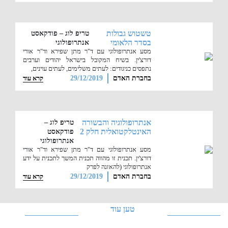
טשטוש גבולות
טריפ לוג – פודקאסט
בסדר הלאומי
אנתרופולוגי
מסע אנתרופולוגי עם ד"ר מתן שפירא וד"ר אורי
דורצ'ין. בשיח המקובל בישראל יהודים וערבים
נתפסים כניגודים: לעתים משלימים, לעתים עוינים,
בחברת האדם
29/12/2019
קרא עוד
אנתרופולוגיה והבשורה
טריפ לוג –
האינטלקטואלית חלק 2
פודקאסט
אנתרופולוגי
מסע אנתרופולוגי עם ד"ר מתן שפירא וד"ר אורי
דורצ'ין. תכנית זו מהווה תכנית המשך לתכנית על ידע
אנתרופולוגי (להאזנה לפרק
בחברת האדם
29/12/2019
קרא עוד
טען עוד