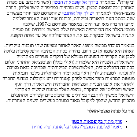
וביקורת". במאמרה
בדרך אל קופסאות הבטון
(אשר מתכתב עם ספרה
האחרון "בקופסאות הבטון: נשים מזרחיות בפריפריה הישראלית), חוזרת
מוצפי-האלר למאמרה
יש לך קול אותנטי
שהתפרסם לפני יותר מעשרים
שנה בכתב העת תיאוריה וביקורת, ובוחנת אותו ואת האנתרופולוגיה
ומדעי החברה מאז ועד היום. במאמר שפורסם ב-1997, שילבה
מוצפי-האלר את הביוגרפיה האישית שלה כאישה מזרחית עם סוגיית
אתניות בישראל ומבקרת גם את האנתרופולוגיה של עד אותה תקופה.
במאמר הנוכחי מביטה מוצפי-האלר לאחור ומציעה שתי תובנות עיקריות.
האחת היא שכמו אז גם היום, בחירה בסוגת הכתיבה הרפלקסיבית עלולה
לסכן את הקריירות הפגיעות ממילא של חוקרים צעירים באקדמיה
הישראלית. השנייה היא שלמרות (ואולי בגלל) הפוטנציאל החתרני הגלום
בכתיבה הרפלקסיבית, האלטרנטיבה הביקורתית שכתיבה כזאת מציבה
לא זכתה, לטענתה, לדיון ראוי באקדמיה הישראלית. מלבד דוגמאות
מעטות המראות כיצד אפשר לפרק קטגוריות ידע מקובלות במדעי החברה
ולאתגר את אופני הבניית המציאות החברתית הישראלית דרך הגוף
האישי והפוליטי של החוקרת, מוצפי-האלר טוענת שהשיח האקדמי
הישראלי ממשיך להתבצר במודלים פוזיטיביסטיים קשיחים ולהתעלם
מהכיוון החדש, שהפך למקובל מאוד במערב בעשרים השנים האחרונות.
עוד על פנינה מוצפי-האלר
פרק מתוך
בקופסאות הבטון
מאמר של פנינה מוצפי־האלר על אתנוגרפיה נוודית