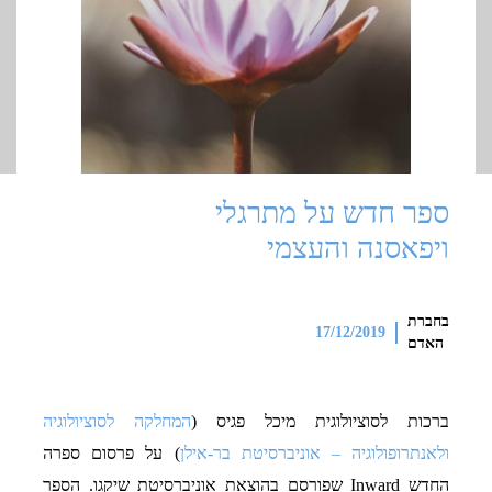
בים
רים
יות
ספר חדש על מתרגלי
שה
ויפאסנה והעצמי
בחברת
17/12/2019
האדם
ברכות לסוציולוגית מיכל פגיס (
המחלקה לסוציולוגיה
ולאנתרופולוגיה – אוניברסיטת בר-אילן
) על פרסום ספרה
החדש Inward שפורסם בהוצאת אוניברסיטת שיקגו. הספר