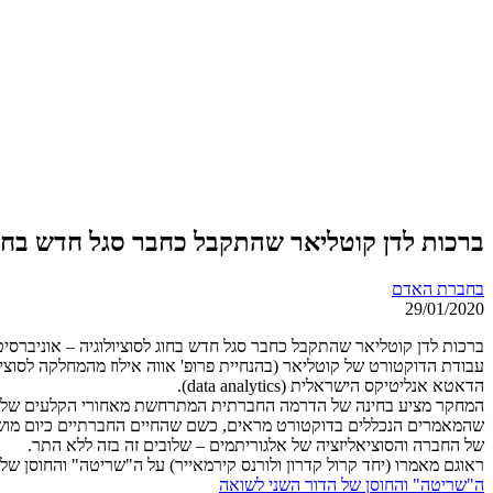
ברכות לדן קוטליאר שהתקבל כחבר סגל חדש בחוג 
בחברת האדם
29/01/2020
ברכות לדן קוטליאר שהתקבל כחבר סגל חדש בחוג לסוציולוגיה – אוניברסי
עבודת הדוקטורט של קוטליאר (בהנחיית פרופ' אווה אילוז מהמחלקה לסוצ
הדאטא אנליטיקס הישראלית (data analytics).
המחקר מציע בחינה של הדרמה החברתית המתרחשת מאחורי הקלעים של ייצו
שהמאמרים הנכללים בדוקטורט מראים, כשם שהחיים החברתיים כיום מושפעי
של החברה והסוציאליזציה של אלגוריתמים – שלובים זה בזה ללא התר.
ראוגם מאמרו (יחד קרול קדרון ולורנס קירמאייר) על ה"שריטה" והחוסן של
ה"שריטה" והחוסן של הדור השני לשואה