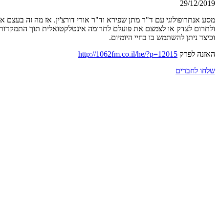
29/12/2019
מסע אנתרופולוגי עם ד"ר מתן שפירא וד"ר אורי דורצ'ין. אז מה זה בעצם א
ולתרום לצדק או לצמצם את פועלם לתרומה אינטלקטואלית תוך התמקדות בתו
וכיצד ניתן להשתמש בו בחיי היומיום.
האזנה לפרק
http://1062fm.co.il/he/?p=12015
שלחו לחברים