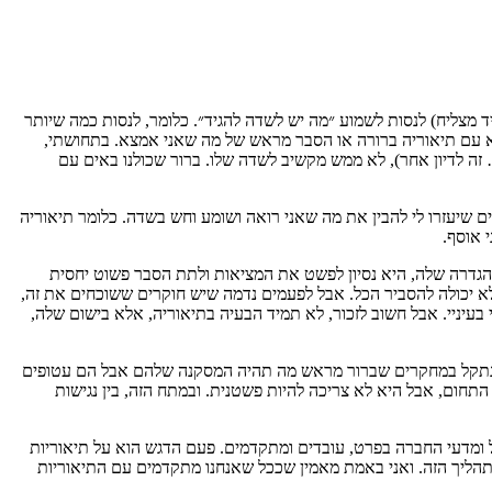
ד מצליח) לנסות לשמוע ״מה יש לשדה להגיד״. כלומר, לנסות כמה שיותר
וא עם תיאוריה ברורה או הסבר מראש של מה שאני אמצא. בתחושתי,
ה לדיון אחר), לא ממש מקשיב לשדה שלו. ברור שכולנו באים עם
ם שיעזרו לי להבין את מה שאני רואה ושומע וחש בשדה. כלומר תיאוריה
י אוסף.
 בהגדרה שלה, היא נסיון לפשט את המציאות ולתת הסבר פשוט יחסית
לא יכולה להסביר הכל. אבל לפעמים נדמה שיש חוקרים ששוכחים את זה,
בעיניי. אבל חשוב לזכור, לא תמיד הבעיה בתיאוריה, אלא בישום שלה,
י נתקל במחקרים שברור מראש מה תהיה המסקנה שלהם אבל הם עטופים
התחום, אבל היא לא צריכה להיות פשטנית. ובמתח הזה, בין נגישות
כלל ומדעי החברה בפרט, עובדים ומתקדמים. פעם הדגש הוא על תיאוריות
מהתהליך הזה. ואני באמת מאמין שככל שאנחנו מתקדמים עם התיאוריות