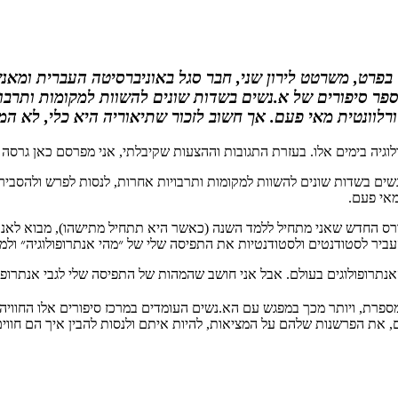
 בפרט, משרטט לירון שני, חבר סגל באוניברסיטה העברית ומ
ספר סיפורים של א.נשים בשדות שונים להשוות למקומות ותרבו
ורלוונטית מאי פעם. אך חשוב לזכור שתיאוריה היא כלי, לא המ
וגיה בימים אלו. בעזרת התגובות וההצעות שקיבלתי, אני מפרסם כאן גרסה
נשים בשדות שונים להשוות למקומות ותרבויות אחרות, לנסות לפרש ולהסביר 
מאי פעם.
רס החדש שאני מתחיל ללמד השנה (כאשר היא תתחיל מתישהו), מבוא לאנתרו
ר לסטודנטים ולסטודנטיות את התפיסה שלי של ״מהי אנתרופולוגיה״ ולמ
ספרת, ויותר מכך במפגש עם הא.נשים העומדים במרכז סיפורים אלו החוויה
 את הפרשנות שלהם על המציאות, להיות איתם ולנסות להבין איך הם חווים