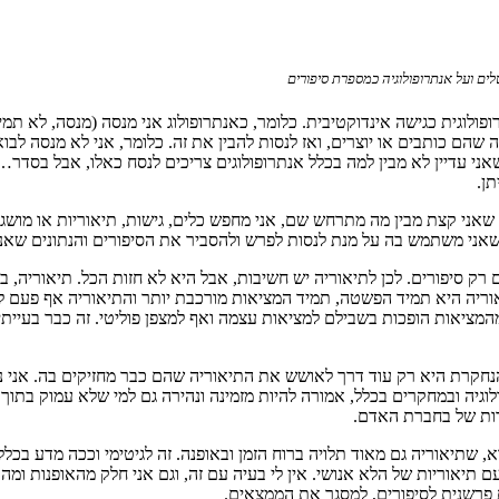
ים ועל אנתרופולוגיה כמספרת סיפורים
פולוגית כגישה אינדוקטיבית. כלומר, כאנתרופולוג אני מנסה (מנסה, לא תמי
הם כותבים או יוצרים, ואז לנסות להבין את זה. כלומר, אני לא מנסה לב
עדיין לא מבין למה בכלל אנתרופולוגים צריכים לנסח כאלו, אבל בסדר… ז
תן.
שאני קצת מבין מה מתרחש שם, אני מחפש כלים, גישות, תיאוריות או מושגי
׳ שאני משתמש בה על מנת לנסות לפרש ולהסביר את הסיפורים והנתונים שאנ
 רק סיפורים. לכן לתיאוריה יש חשיבות, אבל היא לא חזות הכל. תיאוריה,
תיאוריה היא תמיד הפשטה, תמיד המציאות מורכבת יותר והתיאוריה אף פעם 
מציאות הופכות בשבילם למציאות עצמה ואף למצפן פוליטי. זה כבר בעייתי 
הנחקרת היא רק עוד דרך לאושש את התיאוריה שהם כבר מחזיקים בה. אנ
וגיה ובמחקרים בכלל, אמורה להיות מזמינה ונהירה גם למי שלא עמוק בתוך 
טרות של בחברת האדם.
וא, שתיאוריה גם מאוד תלויה ברוח הזמן ובאופנה. זה לגיטימי וככה מדע ב
ם תיאוריות של הלא אנושי. אין לי בעיה עם זה, וגם אני חלק מהאופנות ו
 פרשנית לסיפורים, למסגר את הממצאים.