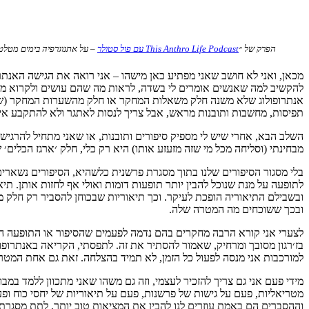
הפרק של ״
This Anthro Life Podcast עם פול סטולר
– על אתנוגרפיה בימים מטלטל
מכאן, ואני לא חושב שאני מפתיע כאן מישהו – אני רואה את הגישה האנתרו
להקשיב למה שאנשים אומרים לי בשדה, לראות מה שהם עושים ולקרוא מה ש
אנתרופולוג שלא משנה חלק משאלות המחקר או חלק מהשערות המחקר (שאני 
תפיסות, מחשבות ותובנות מראש, אבל צריך לנסות לאתגר ולא להתקבע אי
השלב הבא, אחרי שיש לי מספיק סיפורים ותובנות, או שאני מתחיל להרגיש 
מבחינתי (וסליחה מכל מי שזה מזעזע אותו) היא רק כלי, חלק ׳ארגז הכלים
בלי מסגור הסיפורים שלנו בתוך מסגרת פרשנית כלשהיא, הסיפורים נשארים
לתופעה על מנת שנוכל להבין יותר תופעות דומות ואולי אף לחזות אותן. 
ובשבילם התיאוריה הופכת לעיקר. וכך תיאוריות שבכוחן להסביר רק חלק מה
ובכך ששוכחים מה המטרה שלה.
לצערי אני קורא הרבה מחקרים בהם נדמה לפעמים שהסיפור או התופעה 
בז׳רגון מסובך ומרחיק, שאמור להסתיר את זה. לתפסתי, הקריאה באנתרופול
למורכבות אני מנסה לפעול כל הזמן, לא תמיד בהצלחה. זאת גם אחת המ
מידי פעם אני גם צריך להזכיר לעצמי, וזה גם משהו שאני מתכוון ללמד במב
מטריאליות, פעם על גישות של פרשנות, פעם על תיאוריות של יחסי כוח ופע
וההסברים הם באמת עוזרים לנו להבין את המציאות טוב יותר, לתת מסגרת