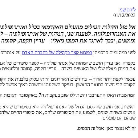
לירון שני
01/12/2023
אל מול הקולות העולים מהעולם האקדמאי בכלל ואנתרופולוגי
את האנתרופולוגיה. לטענת שני, המהות של אנתרופולוגיה – ל
ומושגים, ובכך לאתגר את המובן מאליו – עדיין תקפה, קסומה 
לפני כמה ימים פרסמתי
בפוסט קצר בקהילה של בחברת האדם
על אנתרופול
בקצרה, אני עדיין חושב שהמהות של אנתרופולוגיה – לספר סיפורים של א.
את המובן מאליו שלי ושל האנשים בשדה – עדיין תקפה, קסומה ורלוונטית 
עכשיו לקצת יותר ארוך – בחודשים האחרונים הייתי עסוק בלבנות את הקו
הקורס הכי חשוב בתואר הראשון. בעיקר השקעתי מחשבה באיך אפשר להעבי
המחשבות האלו התערבבו והשתוללו שוב בעקבות ה7 באוקטובר ותגובות האנתרופולוגים בעולם. אבל אני חושב שהמהות של התפיסה שלי לגבי אנתרופולוגיה, לא השתנתה ואף התחדדה.
ראשית, אני חושב שהקסם הגדול של האנתרופולוגיה היא בסיפורים שהיא מ
אנשים בשדות שונים, לשמוע את הסיפורים שלהם, את סיפורי החיים שלהם,
שבהם הם פועלים.
זה לא נעצר כאן. אבל זה הבסיס.