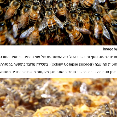
Image b
 עדים למפנה נוסף ומורכב באבולוציה המשותפת של שני המינים וביחסים המורכ
תופעה שזכתה לכינוי הפרעת התמוטטות המושבה (lony Collapse Disorder
אינן חוזרות לכוורת ובהעדר חומרי התזונה שהן מלקטות מושבות הדבורים מתחסל