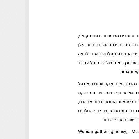
כרים אך גם ויטמינים חיוניים ומינרלים וחומרים משמרים כדוגמת קטלז,
ר בציורי מערות שהערכות על גילן
שנים לפנה"ס באזורים שונים בעולם. אחת הקדומות שבהן המתוארכת לכ15000 שנה לפני הספירה נתגלתה באזור ולנסיה
 של עץ. מינה של הדמות לא ברור
קצות אותה.
 בצמרות עצים חלקם עושים זאת על
דה של איסוף הדבש ועדות מובהקת
נמצא איור המתאר דמות אנושית,
כוורת. המידע הזה שנאסף מחלקים
ך עשרות אלפי שנים.