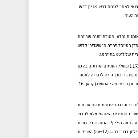
ואי לאחר לגימת דבש או יין דבש.
ת העיר.
ומנות ומדע. מסורת יוונית שרווחת
 המיוחד ויהייה מי שיגדירו קדוש
ית של ליטא בת זמננו.
סורה ה-16 בקראן קרויה סורת הדבורה (الْنَّحْل) ובשלל הענינים הנידונים בה גם
ית: ריבונך הורה לדבורה לאמור,
קנני בהרים ובאילנות ובכל אשר יבנו להם. ואכלי מכל פרי ועופי בנתיבים שהתווה לך ריבונך.משקה בשלל גוונים יצא מבטנן ובו מרפה לאנשים (קראן, 16,
גי רב והכרות אינטימית עם אורחות
עשרת התפריט האנושי אלא לגידול
 כמאה מיליון! בהנחה שכל כוורת
יכולה להכיל מ10000 ועד 60000 דבורים אזי על פני כדור הארץ נמצא בהערכה מקסימליסטית כחמישה-שישה טריליון דבורי דבש (5e+12) השייכות