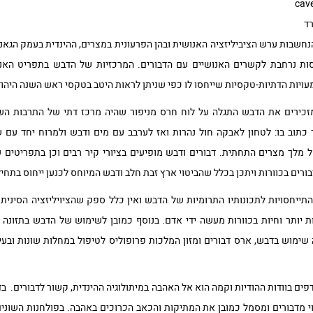
רד
נחשבות ערש הציביליזציה האנושית ובהן הפרעונית במצרים, ההינדית בעמק הגאנגס,
ות נרחבת לקשרים האנושיים עם הדבורים. המרכזיות של הדבש בתפריט האנ
ויות הדתיות-טקסיות שייחסו לו כפי שניתן לראות היטב בטקסי ראש השנה היהוד
כתוב בו: לטחון לאבקה חול נהרות ואז לערבב עם מים ודבש ולמרוח יחד עם 
 מלך מצרים התחתית. דבורים ודבש מופיעים בציורי קיר רבים וכן בתפריטים 
דבורים בכוורות ויתכן בכלל שהביטוי ארץ זבת חלב ודבש המיוחס לכנען ייחוס בת
תייחסויות לתכונותיו התרומיות של הדבש ואין כלל ספק שהציויליזציה הסיני
מוש בדבש, ארס דבורים ומזון המלכות פרופוליס לטיפול במחלות שונות ובעיק
ם בוודות ההודיות וקמה הוא אל האהבה במיתולוגיה ההינדית, קשור לדבורים. בדיו
מדבורים ומסמל כמובן את המתיקות והכאב הכרוכים באהבה. בפולחנות השונים ש