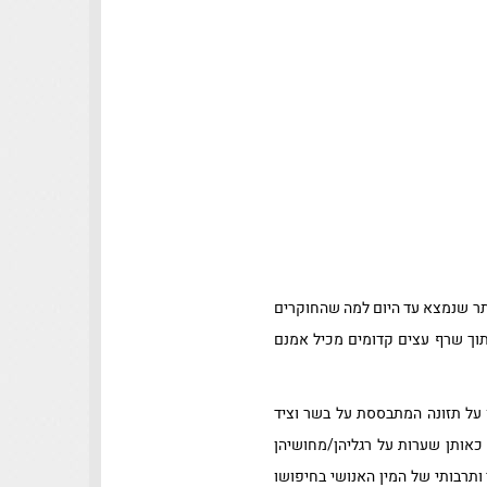
יאנמר המאובן העתיק ביותר שנמצא עד היום למה שהחוקרים
נו. המאובן, שגילו מוערך ב100 מיליון שנה, השתמר בתוך שרף עצים קדומים מכיל אמנם
 על תזונה המתבססת על בשר וציד
כאותן שערות על רגליהן/מחושיהן
ותרבותי של המין האנושי בחיפושו