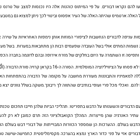
 להם נקראו דבורים. על פי המיתוס כוהנות אלה היו נכנסות למצב של טרנס נב
האלה ארטמיס שהיתה האלה של העיר אפסוס וביטוי לכך ניתן למצוא גם במטבעו
ות עניפה לדבורים הנחשבות לציפורי המוזות אותן נימפות האחראיות על שירה א
ת נשמות המתים אולי בשל העובדה שפעמים רבות הן מתחבאות במערות. בשל מעמדן
ם ותפיסה זו השתמרה עד היום בחלקים של מזרח אירופה ובהם לדוגמה בחברה הכפר
תשומת הלב לדבש והכרה בחשיבותו לא פסחו על הציוויליזציה המוסלמית. ה
ה למאמיניו והתבוננות מעוררת מחשבה על מקומה של הדבורה בהתפתחות האנוש
עם הדבורים והשענותו על הדבש בתפריטו. תהליכי הביות שלהן חייבו תחכום טכנולו
 עתיר האנרגיה שהן מייצרות. המהלך הקואבולציוני הזה תרם כמובן לא רק לה
דבש בעולם. ההערכות הן שמספר הכוורות המבוייתות של דבורי דבש בעולם הוא