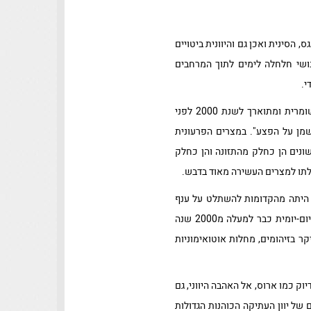
 הסינית ואכן גם והיוונית ביטויים
ושי חלחלה לימים לתוך המרחבים
י.
אחד הטקסטים הקדומים ביותר המזכירים את הדבש התגלה על לוח חרס מניפור שהיה מרכז דתי של התרבות השומרית ומתוארך לשנת 2000 לפני
שמן על הפצע". במצרים הפרעונית
שונים הן כחלק מהתזונה והן כחלק
חילתו למצרים העשירה מאוד בדבש.
ת היתה מהקדומות להשתלט על ענף
הכוורנות ולהפוך דבורי בר למבוייתות יותר וחיות בכוורות מעשה ידי אדם. בנוסף כמובן לשימוש של הדבש בתזונה יום-יומית כבר למעלה מ2000 שנה
ר בזיהומים, מחלות אוטואימוניות
ק כמו ארוס, אל האהבה היווני, גם
ל יוון העתיקה הכוהנות הגדולות