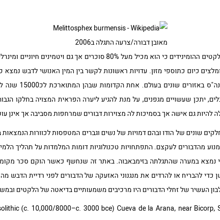
מאובן דבורה/צרעה התגלה ב2006
דבש נוזלי היה מקור אנרגיה עשיר ללקטים ההומינידים כי הוא מכיל מעל 80% סו
לצים כיום כתוספי מזון. עדויות ראשונות לקשר בין המין האנושי לדבש נמצא כב
נעות מ8000 ועד 40000 
ם, יתכן שעשויים מגפנים, על מנת להגיע ליערה הפראית המצויה בחלקו הגבוה
ה להיות גם אישה אך בסמיכות לה מצוירות דבורים שמרחפות מסביבה אך אינן עו
חלקים שונים של הודו ובהם דמויות של נשים וגברים המטפסות לכוורות הנמצאות
נוע מהדבורים לעקצם. התפתחויות טכנולוגיות דומות המלמדות על תהליך הלמי
שי נמצא במערה שהתגלתה בזימבאבוה. באתר זה שנחשף כאשר הוקם סכר מקומי 
 כדי להבריח או להרדים את מנגנוני האזעקה של הדבורים לפני רדיית הדבש מה
לבון העשיר של זחלי הדבורים היו מרכיבים משמעותיים בדיאטה של הלקטים ובמש