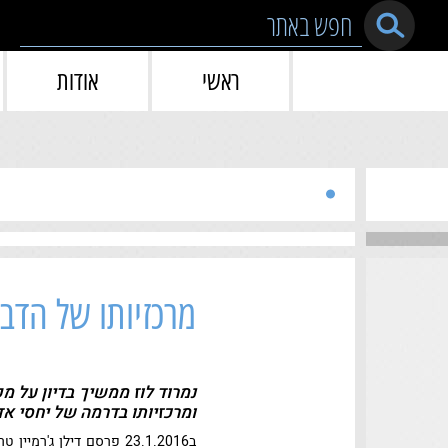
Skip to conten
ראשי
אודות
מרכזיותו של הדב
נמרוד לוז ממשיך בדיון על 
ומרכזיותו בדרמה של יחסי א
ב23.1.2016 פרסם דילן ג'רמיין טרייז, תושב אוקלנד ניו-זילנד, וידאו קצר ובו לטענתו דבורה שהציל מטביעה בדלי מנופפת לו לאות תודה בכנפיה.