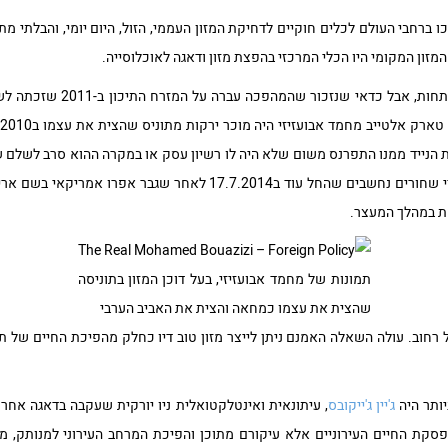
הפכו ברחבי העולם לכלים חוקיים לדחיקת המזון העממי, הזול, היום יומי, והבלתי מת
מזון המקומי היו הכלי המרכזי בהפצת מזון ודאגה לאוכלוסייה.
תופעה זו נכרת יותר במדינות המפ
ת הנייד ממנו התפרנס משום שלא היה לו רשיון עסק או במקרה ההוא סרב לשלם 
עדין בגל המחאות תחת הסיסמא חיי שחורים נחשבים שהחל עוד ב17.7.2014 ל
ת במהלך המעצר.
תמונות של מחמד אבועזיזי, בעל דוכן המזון בתוניסה
שהצית את עצמו כמחאה והצית את האביב הערבי
רחוב. עולה השאלה האמנם ניתן לייצר מזון טוב דיו כחלק מהפיכת החיים של ת
ותר היה
ג'יין ג'ייקובס
, עיתונאית ואינטלקטואלית ניו יורקית שעקבה בדאגה אח
פסקת החיים העירוניים אלא עיקורם מתוכן והפיכת המרחב העירוני למנותק, מת