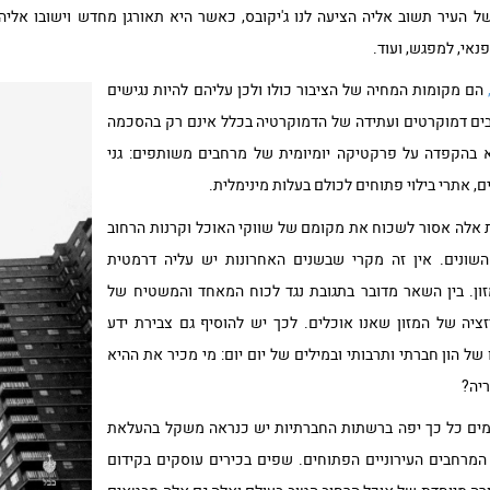
 של העיר תשוב אליה הציעה לנו ג'יקובס, כאשר היא תאורגן מחדש וישובו אל
אי, למפגש, ועוד.
הם מקומות המחיה של הציבור כולו ולכן עליהם להיות נגישים
חבים דמוקרטים ועתידה של הדמוקרטיה בכלל אינם רק בהסכמה
בהקפדה על פרקטיקה יומיומית של מרחבים משותפים: גני
ם, אתרי בילוי פתוחים לכולם בעלות מינימלית.
אלה אסור לשכוח את מקומם של שווקי האוכל וקרנות הרחוב
 השונים. אין זה מקרי שבשנים האחרונות יש עליה דרמטית
מזון. בין השאר מדובר בתגובת נגד לכוח המאחד והמשטיח של
זציה של המזון שאנו אוכלים. לכך יש להוסיף גם צבירת ידע
של הון חברתי ותרבותי ובמילים של יום יום: מי מכיר את ההיא
יה?
למים כל כך יפה ברשתות החברתיות יש כנראה משקל בהעלאת
 המרחבים העירוניים הפתוחים. שפים בכירים עוסקים בקידום