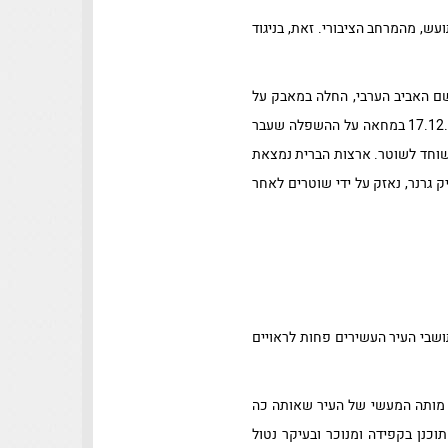
ועש, מהמרחב הציבורי. זאת, בניגוד
ותחות, אבל כדאי שנזכור שהמהפכה עברה על המזרח התיכון ב-2011 שזכתה לשם האביב הערבי, החלה במאבק על
הזכות לפרנסה של בעלי דוכן רחוב. טארק אלטייב מחמד אבועזיזי היה מוכר ירקות מתוניס שהצית את עצמו ב17.12.2010 במחאה על ההשפלה שעבר
שוחד לשוטר. ארצות הברית נמצאת
אחר שגבר אפרו אמריקאי בשם אריק גרנר, נאזק על ידי שוטרים לאחר
ושבי העיר העשירים פחות לראויים
ר מותה המעשי של העיר שאותה כה
וכנן בקפידה ומנוכר ובעיקר נטול