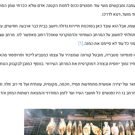
העמבה ומבקשים משי עוד חמוצים נכנס לחנות הקטנה אדם שלא הכרתי שמן הס
 מועד, ויצא לדרכו.
מו, אבל הוא עובד כאן בסוכנות תיירות גדולה ויושב בבית כבר ארבעה חודשים, עד
חלתי לחשוב על המרחב השוויוני והדמוקרטי שאוכל רחוב מאפשר לנו. מרחב שבמ
ני כל עוד לא סיימנו את המנה.
[1]
פנסיונר מטבריה, מובטל קורונה שמצהיר על עצמו כמצביע ליכוד ופרופסור מה
מחיר נמוך יחסית ובצורה דמוקרטית את המרחב העירוני. בנוסף כמובן לבקבוק הט
ר של יצירה אנושית מתחדשת תמיד, חכמה, מקומית, עונתית ועל פי רוב זולה וז
 בו היו נפגשים כל תושבי העיר ועד לזמן המודרני והמצאת רשתות המזון והד