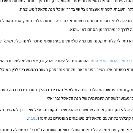
רמה ולעיתים רוטינית מעייפת ומייגעת ומושא לביקורת הפך באחת למשאת נפש גדו
לה, חשבתי, לפחות אעצור אצל שי בדרך ואוכל מנת פלאפל משובחת.
במכללה לפני כעשור ובמסגרת שיטוטי בטבריה במסע הבלתי פוסק אחר האוכל 
 לדרך כי מיהרתי מן הסתם לאן שהוא.
הוא נותן לי צלוחית קטנה עם כמה פלאפלים בזמן שאני מחכה למנה שלי.
תאכל בנ
בר על ההנאה שבאיטיות
, ההתענגות על האוכל והנה, גם, אני נפלתי למלכודת המ
תי בסוגיות אלו, מציב בפני מראה ומלמד אותי פרק חשוב במפגש ביני לבין האוכל.
מק, ותמיד פגישה המשלבת שיחה ופלאפל נהדרים. במהלך הסגר דיברנו כמה פעמים
י געגועי לשפיות היומיומית של מנת פלאפל גברו אלי.
שלהי הקורונה, או מה שחשבנו שהוא שלהי הקורונה, אצל שי בדרך להגשים חלום
ה קיבלתי צלחת עם פלאפלים משובחים מעוטרים בטחינה ו
עמבה
.
רייני ותיק עם מסיכה על פניו והשתלב בשיחה שעסקה ב"מצב" בממשלה המנופח