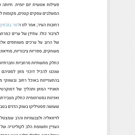
פעילות אנושית יום יומית. חיותה
המשלבים עסקים קטנים, מקומות לפנ
רחובות העיר, אמר לנו ו
לטר בנג'מין,
לציבור כולו. עתידן של ערים כמר
של הרוב על ערכים משותפים אלא 
משחקים, ספריות ציבוריות, מוזיאוני
כחלק מתשתיות מרחביות וחברתיות 
שנהגו להכיל דוכני מזון לסוגיהם
בהתעניינות באוכל רחוב ובשווקי 
תאגידי המזון ותהליך של דמוקרטי
ואנינות גסטרונומית כחלק מצבירתו 
שעושה פסטיליקו בשוק הדגים בטבר
לויזואליה ולצבעוניות והרב שמצט
העניין ותשומת הלב לקולינריה של