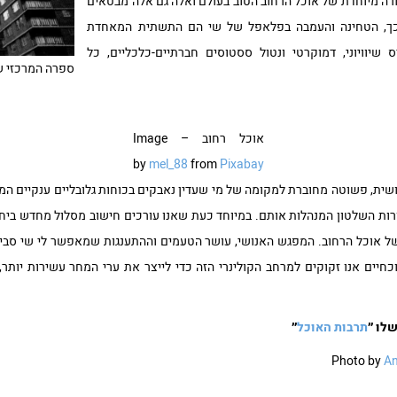
דורה מיוחדת של אוכל הרחוב הטוב בעולם ואלה גם אלה מבטאים
ך, הטחינה והעמבה בפלאפל של שי הם התשתית המאחדת
שיוויוני, דמוקרטי ונטול ססטוסים חברתיים-כלכליים, כל
ספרה המרכזי של 
אוכל רחוב – Image
by
mel_88
from
Pixabay
נושית, פשוטה מחוברת למקומה של מי שעדין נאבקים בכוחות גלובליים ענקיים המ
ות השלטון המנהלות אותם. במיוחד כעת שאנו עורכים חישוב מסלול מחדש ביחס 
של אוכל הרחוב. המפגש האנושי, עושר הטעמים וההתענגות שמאפשר לי שי סביב
יים אנו זקוקים למרחב הקולינרי הזה כדי לייצר את ערי המחר עשירות יותר, 
שלו ״
תרבות האוכל
״
A