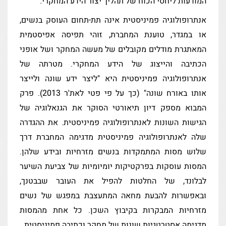
המודעות ליחסי הכוח של תהליך יצור הידע המחקרי.
אנתרופולוגיה פמיניסטית אינה תת-תחום העוסק בנשים,
או במגדר, טוענת המחברת, זוהי תפיסה אפיסטמית
המאתגרת מודלים מקובלים של מעשה המחקר ושל אופני
הכתיבה והייצוג של הידע המחקרי. מטרתה של
אנתרופולוגיה פמיניסטית היא "ליצר ידע שונה ולייצר
אותו באורח שונה" (כך על פי פטי לאת'ר 2013). פרק
המבוא מספק דיון תיאורטי הסוקר את הגנאלוגיה של
הגישות השונות לאנתרופולוגיה פמיניסטית. את ההגדרה
שלה לאנתרופולוגיה פמיניסטית מדגימה המחברת דרך
שלוש מסות המתמקדות בנשים מזרחיות ובידע שלהן.
המסות עוסקות בפרקטיקות יומיומיות של צביעת השיער
לבלונד, של החלטות להפיל את העובר שבבטנך,
ובאפשרות להבעת מחאה המתעצבת במפגש של נשים
מזרחיות המבקרות בקיבוץ השכן. כל אחת מהמסות
מדגימה אסטרטגיות שונות של מחקר וכתיבה פמיניסטית.