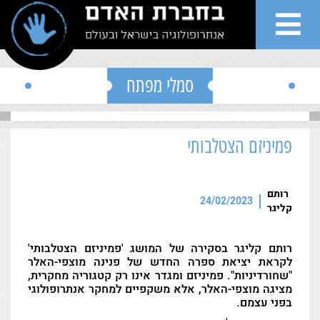
">
Skip to conten
סמלי מפתח
פמיניזם הצטלבותי
שי
רותם
ות
24/02/2023
קליגר
גים
רותם קליגר בסקירה של המושג 'פמיניזם הצטלבותי'
לקראת יציאת ספרה החדש של פנינה מוצפי-האלר
"שחורדיניות". פמיניזם ומגדר אינו רק קטגוריה מחקרית,
רים
מציגה מוצפי-האלר, אלא משקפיים למחקר אנתרופולוגי
בפני עצמם.