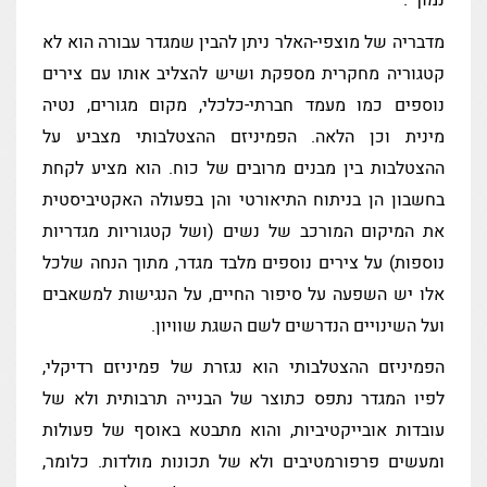
נמוך".
מדבריה של מוצפי-האלר ניתן להבין שמגדר עבורה הוא לא
קטגוריה מחקרית מספקת ושיש להצליב אותו עם צירים
נוספים כמו מעמד חברתי-כלכלי, מקום מגורים, נטיה
מינית וכן הלאה. הפמיניזם ההצטלבותי מצביע על
ההצטלבות בין מבנים מרובים של כוח. הוא מציע לקחת
בחשבון הן בניתוח התיאורטי והן בפעולה האקטיביסטית
את המיקום המורכב של נשים (ושל קטגוריות מגדריות
נוספות) על צירים נוספים מלבד מגדר, מתוך הנחה שלכל
אלו יש השפעה על סיפור החיים, על הנגישות למשאבים
ועל השינויים הנדרשים לשם השגת שוויון.
הפמיניזם ההצטלבותי הוא נגזרת של פמיניזם רדיקלי,
לפיו המגדר נתפס כתוצר של הבנייה תרבותית ולא של
עובדות אובייקטיביות, והוא מתבטא באוסף של פעולות
ומעשים פרפורמטיבים ולא של תכונות מולדות. כלומר,