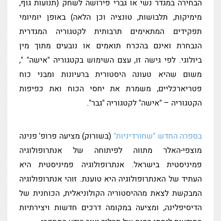
הבחירה במגדר נשי או גברי פירושה לשחק (תנועות גוף,
מימיקות, תלבושות, טונציה וכן הלאה) באופן יומיומי
תפקידים המתאימים תרבותית לקטגוריה המגדרית
הנבחרת ואינם בהכרח תואמים או נובעים מתוך מין
ביולוגי. לפי גישה זו, עצם השימוש בקטגוריה "אישה" ",
משום שהיא טעונה היסטורית ברעיונות ומבני כוח
פטריארכליים, משמרת את יחסי הכוח ואת כפיפות
הקטגוריה – "אישה" לקטגוריה "גבר".
בספרה החדש "שחורדיניות"
(בשורוק) מציעה פרופ' פנינה
מוצפי-האלר מתווה לפיתוחה של אנתרופולוגיה
פמיניסטית בישראל. אנתרופולוגיה פמיניסטית היא
העתיד של האנתרופולוגיה היא טוענת. זוהי אנתרופולוגיה
המבקשת לצאת מההיסטוריה הקולוניאלית, הכוחנית של
הדיסיפלינה, ומציעה במקומה דרכים חדשות ויצירתיות