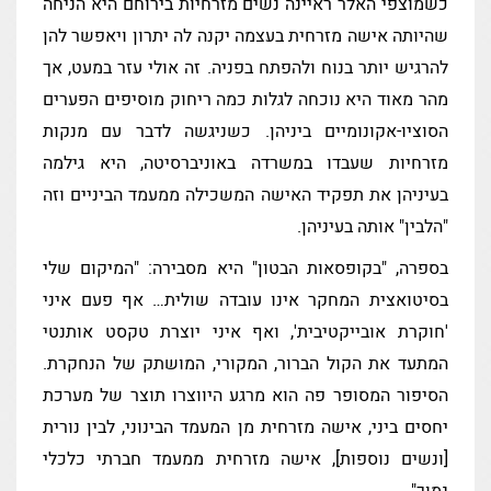
כשמוצפי האלר ראיינה נשים מזרחיות בירוחם היא הניחה
בים
שהיותה אישה מזרחית בעצמה יקנה לה יתרון ויאפשר להן
להרגיש יותר בנוח ולהפתח בפניה. זה אולי עזר במעט, אך
רים
מהר מאוד היא נוכחה לגלות כמה ריחוק מוסיפים הפערים
הסוציו-אקונומיים ביניהן. כשניגשה לדבר עם מנקות
מזרחיות שעבדו במשרדה באוניברסיטה, היא גילמה
יות
בעיניהן את תפקיד האישה המשכילה ממעמד הביניים וזה
שה
"הלבין" אותה בעיניהן.
בספרה, "בקופסאות הבטון" היא מסבירה: "המיקום שלי
בסיטואצית המחקר אינו עובדה שולית… אף פעם איני
'חוקרת אובייקטיבית', ואף איני יוצרת טקסט אותנטי
המתעד את הקול הברור, המקורי, המושתק של הנחקרת.
הסיפור המסופר פה הוא מרגע היווצרו תוצר של מערכת
יחסים ביני, אישה מזרחית מן המעמד הבינוני, לבין נורית
[ונשים נוספות], אישה מזרחית ממעמד חברתי כלכלי