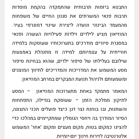
התבטא ביזמוּת תרבותית שהתמקדה בהקמת מוסדות
תרבות פנאי המשרתים את סגנון החיים של משפחות
מהמעמד הבינוני ונועדה ליצירת שינוי דמוגרפי בעיר.
המוזיאון מציע לילדים וילדוֹת פעילויות העשרה ופנאי
במסגרת סיורים מודרכים בתערוכותיו שעוסקות בלמידה
חווייתית על עצמיותם. למידה זו מתנהלת באמצעות
שילובם בעלילתו של סיפור ילדים, שהוא בבחינת סיפור
מסע המשמש את המדריכות והמדריכים לתיווך המוצגים
ומשמעותם ולניהול תנועת המבקרים במרחב המוזיאון.
המאמר מתמקד באחת מתערוכות המוזיאון – המסע
לתיקון ממלכת הזמן – שעוסקת בגדילה, התפתחות
והשתנות, ובו בוחנת נצר דגן כיצד פועלים תכני התצוגה,
הסיור המודרך בה ויחסי הגומלין שמתקיימים במהלכו כדי
להציגו כמקום בטוח, מקום מעצים ומקום 'אחר' המשמש
אלטרנטיבה לזירות חינוך יום-יומיות.