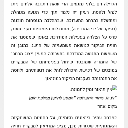
הגדילה הם בלתי נמנעים, הרי שאת התגובה אליהם ניתן
לנהל ולווסת. רעיון זה נלמד תוך כדי תנועה מנוהלת
ומופעלת במרחב התערוכה, שבמהלכה מנוסחות תובנות
(בעיקר על ידי המדריכה), מתורגלות מיומנויות ואף מוענק
פרס על הצלחה בפעילות המודרכת באופן שממסגר את
חווית הביקור כנושאת משמעויות של הישג. במובן זה
משמשת התנועה המודרכת בתערוכה כמעין ייצוג מרחבי
של התמורה שמובטח שיחול בפנימיותם של המבקרים
במובנים של רכישת היכולת לנהל את רגשותיהם ולווסת
את התנהגותם בעקבות הביקור במוזיאון.
"זיג וזג מתוך התערוכה "המסע לתיקון ממלכת הזמן
מקום 'אחר'
כמרחב עתיר בייצוגים חזותיים, על החוויות המשחקיות
והאמנותיות שנגזרות מכך, מציע המוזיאון למבקריו חוויה