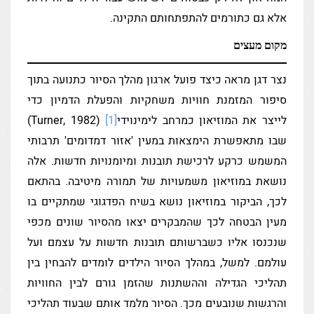
אלא גם כתורמים להתפתחותם התקינה.
מקום מעצים
נצר דגן מראה כיצד פועל ארגון מהלך הסיור כתנועה בתוך
סיפור המזמנת חוויות משחקיות והפעלת הדמיון כדי
לייצר את המוזיאון כמרחב לימינוידי
[1]
(Turner, 1982)
שבו מתאפשרת הימצאות במעין 'אזור דמדומים' תרבותי
המשמש כרקע לרכישת תובנות ומיומנויות חדשות. אלה
נושאת במוזיאון משמעויות של תמורה מיטיבה. בהתאם
לכך, הביקור במוזיאון נושא בשיח הפדגוגי שמתקיים בו
מעין הבטחה לכך שהמבקרים יצאו מהסיור שונים מכפי
שנכנסו אליו כשברשותם תובנות חדשות על עצמם ועל
עולמם. למשל, במהלך הסיור הילדים לומדים להבחין בין
תהליכי הגדילה וההשתנות שהזמן גורם לבין החוויות
והרגשות שנובעים מכך. הסיור מלמד אותם שבעוד תהליכי