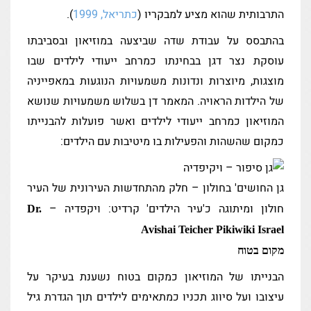
התרבותית שהוא מציע למבקריו (
כתריאל, 1999
).
בהתבסס על עבודת שדה שביצעה במוזיאון ובסביבתו
עוסקת נצר דגן בבחינתו כמרחב ייעודי לילדים שבו
מוצגות, מיוצרות ונדונות משמעויות הנוגעות במאפייניה
של הילדוּת הראויה. המאמר דן בשלוש משמעויות שנושא
המוזיאון כמרחב ייעודי לילדים ואשר פועלות להבנייתו
כמקום שהשהות והפעילות בו מיטיבות עם הילדים:
גן החושים' בחולון – חלק מהתחדשות העירונית של העיר
חולון ומיתוגה כ'עיר הילדים' קרדיט: ויקפדיה –
Dr.
Avishai Teicher Pikiwiki Israel
מקום בטוח
הבנייתו של המוזיאון כמקום בטוח נשענת בעיקר על
עיצובו ועל סיווג תכניו כמתאימים לילדים תוך הגדרת גיל