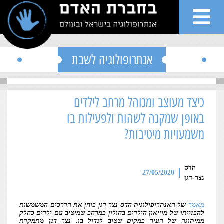
">
Skip to conten
אנתרופולוגיה לשבת
כיצד מעוצב ומנוהל מרחב לילדים
שי
באופן שמקנה לשהות ולפעילות בו
משמעויות מיטיבות?
ות
הדס
גים
27/05/2020
נצר-דגן
רים
מאמר
של האנתרופולוגית הדס נצר דגן בוחן את הדרכים המשמשות
להבנייתו של מוזיאון הילדים בחולון כמרחב שמיטיב עם ילדים כחלק
ממיתוגה של העיר כמקום שטוב לגדול בו. נצר דגן מתמקדת