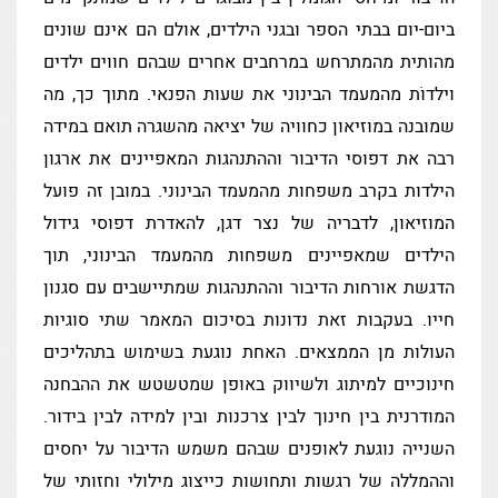
ביום-יום בבתי הספר ובגני הילדים, אולם הם אינם שונים
מהותית מהמתרחש במרחבים אחרים שבהם חווים ילדים
וילדוֹת מהמעמד הבינוני את שעות הפנאי. מתוך כך, מה
שמובנה במוזיאון כחוויה של יציאה מהשגרה תואם במידה
רבה את דפוסי הדיבור וההתנהגות המאפיינים את ארגון
הילדוּת בקרב משפחות מהמעמד הבינוני. במובן זה פועל
המוזיאון, לדבריה של נצר דגן, להאדרת דפוסי גידול
הילדים שמאפיינים משפחות מהמעמד הבינוני, תוך
הדגשת אורחות הדיבור וההתנהגות שמתיישבים עם סגנון
חייו. בעקבות זאת נדונות בסיכום המאמר שתי סוגיות
העולות מן הממצאים. האחת נוגעת בשימוש בתהליכים
חינוכיים למיתוג ולשיווק באופן שמטשטש את ההבחנה
המודרנית בין חינוך לבין צרכנות ובין למידה לבין בידור.
השנייה נוגעת לאופנים שבהם משמש הדיבור על יחסים
וההמללה של רגשות ותחושות כייצוג מילולי וחזותי של