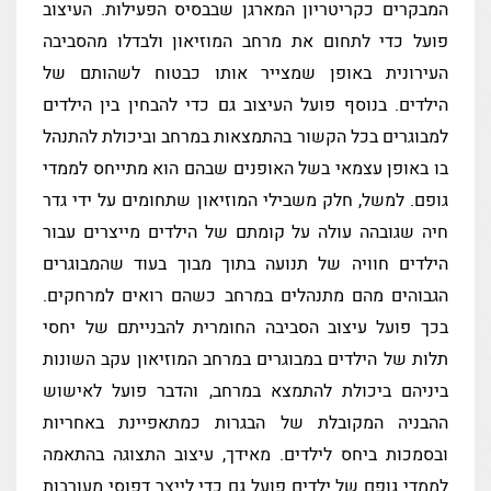
המבקרים כקריטריון המארגן שבבסיס הפעילות. העיצוב
פועל כדי לתחום את מרחב המוזיאון ולבדלו מהסביבה
העירונית באופן שמצייר אותו כבטוח לשהותם של
הילדים. בנוסף פועל העיצוב גם כדי להבחין בין הילדים
למבוגרים בכל הקשור בהתמצאות במרחב וביכולת להתנהל
בו באופן עצמאי בשל האופנים שבהם הוא מתייחס לממדי
גופם. למשל, חלק משבילי המוזיאון שתחומים על ידי גדר
חיה שגובהה עולה על קומתם של הילדים מייצרים עבור
הילדים חוויה של תנועה בתוך מבוך בעוד שהמבוגרים
הגבוהים מהם מתנהלים במרחב כשהם רואים למרחקים.
בכך פועל עיצוב הסביבה החומרית להבנייתם של יחסי
תלות של הילדים במבוגרים במרחב המוזיאון עקב השונות
ביניהם ביכולת להתמצא במרחב, והדבר פועל לאישוש
ההבניה המקובלת של הבגרות כמתאפיינת באחריות
ובסמכות ביחס לילדים. מאידך, עיצוב התצוגה בהתאמה
לממדי גופם של ילדים פועל גם כדי לייצר דפוסי מעורבות