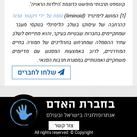
קונספט תרבותי מופשט כדוגמת 'הילדות הראויה'.
[1] המושג לימינויד (liminoid)
נוסח על ידי ויקטור טרנר
כהרחבה של עיסוקו בשלב הלימינלי בטקסי מעבר
שמתקיימים בחברות שבטיות בעיקר, והוא מתייחס לשלב
עתיר ההסמלה שמתרחש בתהליכים של תמורה בחיים
המודרניים, לרוב באמצעות המפגש עם מדיומים
משחקיים ואמנותיים במסגרת תרבות הפנאי.
שלחו לחברים
צור קשר
All rights reserved. © Copyright