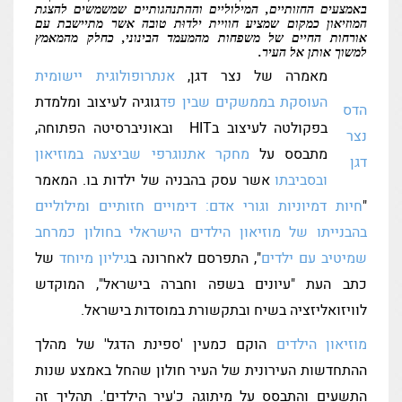
בים
באמצעים החזותיים, המילוליים וההתנהגותיים שמשמשים להצגת
המוזיאון כמקום שמציע חוויית ילדוּת טובה אשר מתיישבת עם
אורחות החיים של משפחות מהמעמד הבינוני, כחלק מהמאמץ
למשוך אותן אל העיר.
רים
מאמרה של נצר דגן,
אנתרופולוגית יישומית
העוסקת בממשקים שבין פד
גוגיה לעיצוב ומלמדת
הדס
בפקולטה לעיצוב בHIT ובאוניברסיטה הפתוחה,
נצר
יות
מתבסס על
מחקר אתנוגרפי שביצעה במוזיאון
דגן
שה
ובסביבתו
אשר עסק בהבניה של ילדות בו. המאמר
"
חיות דמיוניות וגורי אדם: דימויים חזותיים ומילוליים
בהבנייתו של מוזיאון הילדים הישראלי בחולון כמרחב
שמיטיב עם ילדים
", התפרסם לאחרונה ב
גיליון מיוחד
של
כתב העת "עיונים בשפה וחברה בישראל", המוקדש
לוויזואליזציה בשיח ובתקשורת במוסדות בישראל.
מוזיאון הילדים
הוקם כמעין 'ספינת הדגל' של מהלך
ההתחדשות העירונית של העיר חולון שהחל באמצע שנות
התשעים והתבסס על מיתוגה כ'עיר הילדים'. תהליך זה