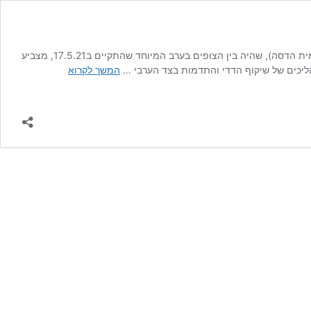
מאמר רביעי בסדרת ״אש בשדה קוצים״, בו ניסו חוקרים וחוקורת לנתח את אירועי השבועות האחרונים. האנתרופולוג ארי אנגלברג (המכללה האקדמית הדסה), שהיה בין הצופים בערב המיוחד שהתקיים ב17.5.21, מצביע
דת,
הליכים של שיקוף הדדי והתדמות בצד הערבי …
המשך לקרוא
כבוד,
מרחב
ותהליכי
התדמות
בצד
הערבי
והיהודי