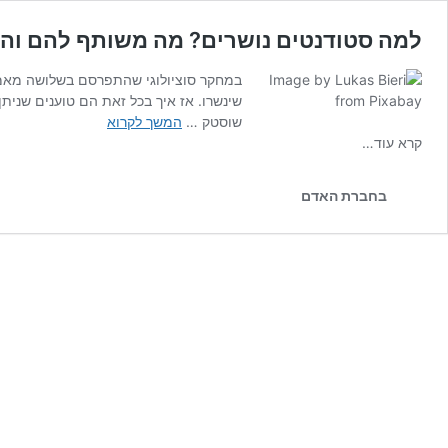
למה סטודנטים נושרים? מה משותף להם והא
במחקר סוציולוגי שהתפרסם בשלושה מאמרי
שינשרו. אז איך בכל זאת הם טוענים שנית
למה
שוסטק …
המשך לקרוא
סטודנטים
קרא עוד…
נושרים?
מה
בחברת האדם
משותף
להם
והאם
ניתן
לחזות
זאת?