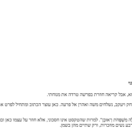
י
שא, אבל קריאה חוזרת בפרשה טרדה את מנוחתי.
ק ויעקב, נשלחים משה ואהרן אל פרעה. כאן עוצר הכתוב ומתחיל לפרט א
חֶצְרוֹן וְכַרְמִי, אֵלֶּה מִשְׁפְּחֹת רְאוּבֵן". למרות שהטקסט אינו חסכוני, אלא חוז