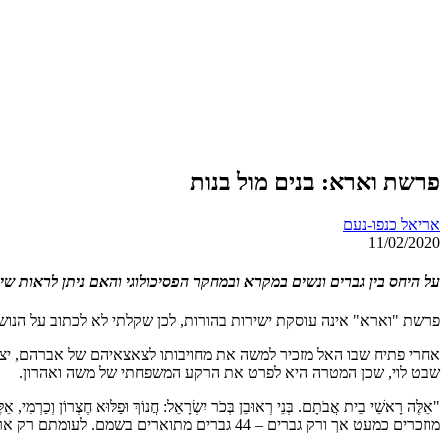
פרשת וארא: בנים מול בנות
אריאל כנפו-נעם
11/02/2020
על היחס בין גברים ונשים במקרא ובמחקר הפסיכולוגי והאם ניתן לראות שינו
פרשת "וארא" אינה עוסקת ישירות בהורות, לכן שקלתי לא לכתוב על הנו
אחרי פתיח שבו האל מזכיר למשה את מחויבותו לצאצאיהם של אברהם, יצח
שבט לוי, שכן המטרה היא לפרט את הרקע המשפחתי של משה ואהרון.
"אֵלֶּה רָאשֵׁי בֵית אֲבֹתָם. בְּנֵי רְאוּבֵן בְּכֹר יִשְׂרָאֵל: חֲנוֹךְ וּפַלּוּא 
מוזכרים כמעט אך ורק גברים – 44 גברים מתוארים בשמם. לעומתם רק ארבע נשים מוזכרות, ורק שתיים מהן בשמן.