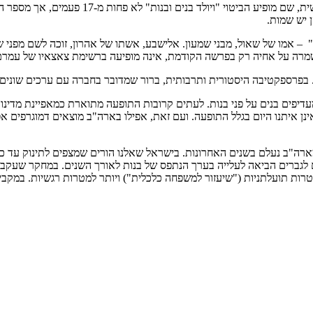
הספירה של בני ישראל אינה מתייחסת לנשים. הי
 יש שמות.
נית" – אמו של שאול, מבני שמעון. אלישבע, אשתו של אהרון, זוכה לשם מפני
מרה על אחיה רק בפרשה הקודמת, אינה מופיעה ברשימת צאצאיו של עמרם
 בפרספקטיבה היסטורית ותרבותית, ברור שמדובר בחברה עם ערכים שונים ו
דיפים בנים על פני בנות. לעתים קרובות התופעה מתוארת כמאפיינת מדינות
12 מיליון בנות אינן איתנו היום בגלל התופעה. ועם זאת, אפילו בארה"ב מוצאים
ב נעלם בשנים האחרונות. בישראל שאלנו הורים שמצפים לתינוק עד כמה ה
ות תועלתניות ("שיעזור למשפחה כלכלית") ויותר למטרות רגשיות. במקביל י