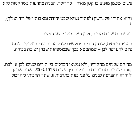
א ממשיכה את ספר בראשית, שם מופיע הביטוי "ויולד בנים ובנות" לא פחות מ-17 פעמים, אך מספר הנשים ששמן מופיע בו קטן מאוד – כתריסר. הבנות מופיעות כשחקניות ללא
 שהיא אחותו של נחשון (לעתיד נשיא שבט יהודה ומאבותיו של דוד המלך),
.
העדפות שונות מהיום, ולכן נפקד מקומן של הנשים.
 עניות יחסית, שבהן הורים מתקשים לגדל הרבה ילדים וזקוקים לכוח
 דמוגרפים אפקט להעדפה לבן – שמתבטא בכך שבמשפחות שבהן יש בת בכורה,
ם שמחים מההיריון, ולא נמצאו הבדלים בין הורים שציפו לבן או לבת.
לפעמים השינוי נוצר בכורח, כמו בסין, שם שבירת המאזן הדמוגרפי בין נשים לגברים הביאה לעלייה בערך הנתפס של בנות לאורך השנים. במחקר שעקב אחר שינויים תרבותיים בטורקיה בין השנים 2003-1975, שנים שבהן
רדה ההעדפה לבנים על פני בנות בתרבות זו. שינוי תרבותי כזה יכול