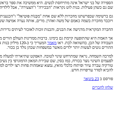
שם גם כשהן פעילות. בנות לוט נקראות "הבכירה" ו"הצעירה", אבל לילדיהן
גם ברשימה שבפרשתנו מוזכרות ללא שם אחת "מִבְּנוֹת פּוּטִיאֵל" ו"הכנע
ויוכבד מוזכרת בשמה כאמם של משה ואהרן. מרים, אותה נערה אמיצה שש
החברה המקראית מדגישה את הבנים, והבנות זוכות לאזכור לעיתים נדירות.
אך האמת היא שהתופעה קיימת גם בימינו. ברבות ממדינות העולם הורים מע
העבודה של הבן, בהשוואה לבת. ראו
מאמר
המעריך כי כ-0
ההורים נוטים לעשות יותר ילדים מאשר במשפחות שבהן נולד בן בכור.
למרבה השמחה, נראה שמתרחש שינוי לטובה. האפקט שתיארתי למעלה מארה"
טורקיה עברה עיור ופיתוח כלכלי מואץ, נמצא שאמהות פחות רצו ילדים למטר
להביא לסדר עדיפויות חדש.
פורסם ב
23 בינואר
שלחו לחברים