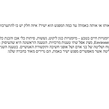
ו או אותה באמת? עד כמה המפגש הוא ישיר? איזה חלק יש בו להתערבות ו
יות חיים בטבע – מיומנויות כגון ליקוט, גששות, סיתות כלי אבן והכנת כלי
במאמר, אשר פורסם בכתב העת Environment and Planning E: Nature and Space, מציג אפל שתי טענ
יקוח ושליטה של בני אדם ושל אופני חשיבה ותקשורת האנושיים. בטענה השנ
ליטה אשר מאפשרים מפגש ישיר באמת, הם נדירים מאוד בחברה שלנו: