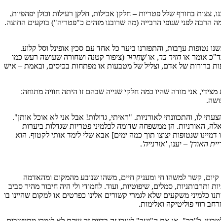
, צצות בחורף שלל פטריות – חלקן אכילות, חלקן רעילות וכולן יפהפיות,
 הרבה לפני שגופי הרבייה (מה שרובנו מזהים כ"פטריה") בוקעים החוצה.
ו נטופות ערֵבות, והתפזרנו ביער כל אחד עם סכין אופינל וסל קלוע.
ד"כ אומר או
חזיר בר
, או
שַׁחֲרוּר
(ציפור קטנה ושחורה שעושה רעש כמו
ות ברורות של אדם, וצליל של מטבעות או מפתחות בכיסים, ובאמת – איש
צידי, אני מודה שהיו כמה חלקי שנייה שבהם זו היתה חוויה מתוחה:
ושה.
י לו, והתכוונתי לאורניות. "ראיתי, גדולות! אבל אני לא אוכל אותן".
לה, האורניות. הן ממשפחה שדומה לכלמיני פטריות שגדלות ביערות
דמיינו שנטופות יצוצו תוך כמה ימים] אבא שלי לימד אותי לקטוף. הוא
יית האורן'
– יענו,
'אורנייה'
.
, קיום, קשר למשהו חי ומעניק חיים, משהו שנובע מהמקום ומהאדמה
תרבותניות, סמלים, שיפוטיות, ועוד. לחמודי ולי היה חיבור מהיר סביב
יתנו כלמיני משקעים שלא לגמרי קשורים אלינו כפרטים או למקום שהיינו בו
חב רווי פוליטיקה ואלימות.
י, ל"בר", או את ה"יער" ליערי זה בדיוק זה שהם לא לגמרי מתיישבים