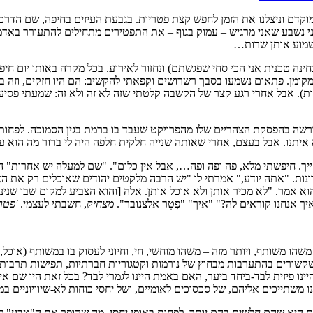
מוקדם וניצלנו את הזמן לחפש קצת פטריות. בגבעת העיזים בחיפה, שם הדרכנו
אני נשבע שאני מרגיש – עמוק בגוף – את התפטירים מתחילים להתעורר באדמה
לשמוע אותן שרות…
נה טכנית אני הכי סחי שפגשתם) ונחזור לאירוע. בכל מקרה באותו יום חיפשנ
קומן. פתאום נשמעו בסבך רשרושים וקפאתי להקשיב: הם היו חזקים, וזה ב
ות). אבל אחרי רגע קצר של הקשבה קלטתי שזה לא זה ולא זה: שמעתי פסיע
ורשה בהפסקת הצהריים שלו מהפרויקט שעבד בו ברמת בגין הסמוכה. לפחות מ
 איתנו. אבל בעצם, אחרי שאותה שנייה חלקית חלפה היה לי ברור מה הוא ע
ייך. חיפשתי מלא, פה ופה ופה…, אבל אין כלום". "שם למעלה יש אחרות" הצעת
ונות. "אתה יודע," אמרתי לו "יש הרבה מלקטים יהודים שאוכלים רק את הא
א אמר. "לא מכיר אותן ולא אוכל אותן. אלה [והוא הצביע למקום שבו שנינו 
יך אנחנו קוראים לה?" "איך" "פִטְר אלצנובר".
מצחיק
, חשבתי לעצמי.
'פטר
הו משותף, ויותר מזה – משהו מוחשי, חי, וחיוני לעסוק בו במשותף (אוכל
ורים בהתערבות מבחוץ של נורמות וקטגוריות חברתיות, תפישות תרבותיות ו
יינו פיזית לבד-ביחד ביער, האם באמת היינו לגמרי לבד? בכל זאת היו שם א
משתייכים אליהם, של סכסוכים לאומיים, ושל יחסי כוחות לא-שיוויוניים במר
היא שהם חלשים בהם יותר, לפחות באופן יחסי. מה שהופך את ה"טבע" לטבע