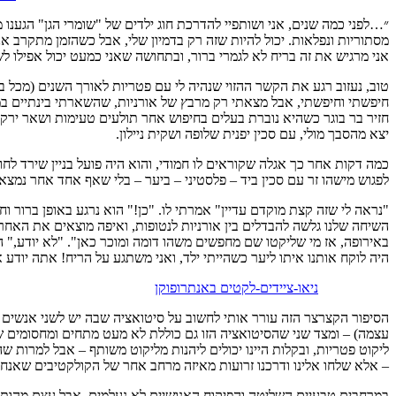
״…לפני כמה שנים, אני ושותפיי להדרכת חוג ילדים של "שומרי הגן" הגענו 
מסתוריות ונפלאות. יכול להיות שזה רק בדמיון שלי, אבל כשהזמן מתקרב 
אני מרגיש את זה בריח לא לגמרי ברור, ובתחושה שאני כמעט יכול אפילו 
טוב, נעזוב רגע את הקשר ההזוי שנהיה לי עם פטריות לאורך השנים (מכל בחי
חיפשתי וחיפשתי, אבל מצאתי רק מרבץ של אורניות, שהשארתי בינתיים במ
חזיר בר בוגר כשהיא נוברת בעלים בחיפוש אחר תולעים טעימות ושאר ירק
יצא מהסבך מולי, עם סכין יפנית שלופה ושקית ניילון.
כמה דקות אחר כך אגלה שקוראים לו חמודי, והוא היה פועל בניין שירד לח
לפגוש מישהו זר עם סכין ביד – פלסטיני – ביער – בלי שאף אחד אחר נמצא
"נראה לי שזה קצת מוקדם עדיין" אמרתי לו. "כן!" הוא נרגע באופן ברור וח
השיחה שלנו גלשה להבדלים בין אורניות לנטופות, ואיפה מוצאים את האחר
באירופה, אז מי שליקטו שם מחפשים משהו דומה ומוכר כאן". "לא יודע," הו
היה לוקח אותנו איתו ליער כשהייתי ילד, ואני משתגע על הריח! אתה יודע א
ניאו-ציידים-לקטים באנתרופוקן
הסיפור הקצרצר הזה עורר אותי לחשוב על סיטואציה שבה יש לשני אנשים מש
עצמה) – ומצד שני שהסיטואציה הזו גם כוללת לא מעט מתחים ומחסומים שקש
ליקוט פטריות, ובקלות היינו יכולים ליהנות מליקוט משותף – אבל למרות שה
– אלא שלחו אלינו ודרכנו זרועות מאיזה מרחב אחר של הקולקטיבים שאנחנו 
במרחבים טבעיים השליטה והפיקוח האנושיים לא נעלמים, אבל עצם מהותם 