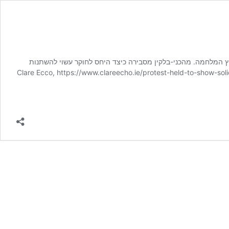
וץ המלחמה. מהכני-בלקין מסבירה כיצד היחס לחוקר עשוי להשתנות
ירועים שונים, ועד כמה חוויית האנתרופולוג עלולה להיות מורכבת. תמונה ראשית: הפגנות פרו-פלסטיניות. קרדיט: עיתון Clare Ecco, https://www.clareecho.ie/protest-held-to-show-solidarity-