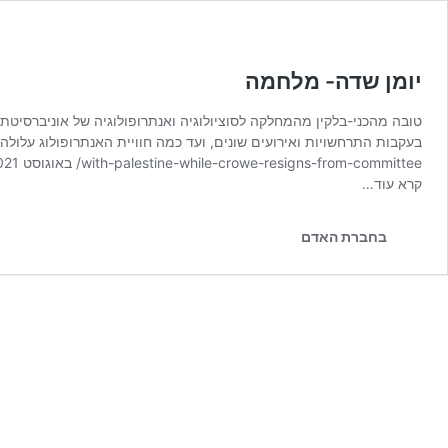
יומן שדה- מלחמה
טובה מהכני-בלקין מהמחלקה לסוציולוגיה ואנתרופולוגיה של אוניברסיט
with-palestine-while-crowe-resigns-from-committee/ באוגוסט 2021 הגעתי לאירלנד עם משפחתי: בן זוגי …
קרא עוד…
בחברת האדם