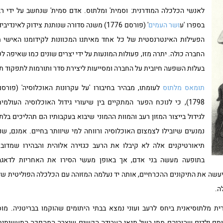
לאנשי הכלכלה המודרנית: וסמית' ומלתוס. אדם סמית' שנחשב על ידי ר
בספרו 'ע
ושר העמים
' (פורסם 1776) משנה סדורה שנותנת צידוק לאי
הפעילות האינטרנסטית של כל אחד מאיתנו המכוונות לקידומנו האישי תנ
החברה כולה. יתרה מזו, פעולות המונעות על ידי יצרים שונים כמו שאיפה לק
בעלות השפעה חיובית על החברה ומסייעות ליצירת סדר ותורמות לתפקוד ת
תומאס מלתוס
לעומתו, מבהיר בחיבורו 'על עקרונות האוכלוסיה' (פורסם
1798), כי לנוכח הפער המתקיים בין שיעורי גידול האוכלוסיה העולמית
לגידול בייצור המזון רעב והמוות ההמוני שיבוא בעקבותיו הם תהליכים בלתי
נמנעים שיובילו לצמצום האוכלוסיה ורווחה למי שיוותר בחיים. אמנם, שני
תיאורטיקנים אלה לא קיבלו את הרעב כגזירה אלוהית והבהירו שמדובר
בתופעה מעשה בני אדם, אך באופן מעשי הסירו את האחריות לדאגה
יעשה את התיקונים ההכרחיים, אותה יד נעלמה המזוהה עם הכלכלה הפוליטית של
ה.
רית מלתוסיאנית ביחס לרעב ועוני נמצא בבתי היתומים שהוקמו בבריטניה. מ
אותם ילדים שהוריהם מתו בשל תנאי העבודה הקשים שיצרה המהפכה התעשיתית