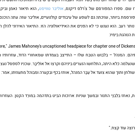
רו שם. ספרו המפורסם של צ'רלס דיקנס,
אוליבר טוויסט
, הוא תיאור נאמן וביק
פורסמת ביותר, שזכתה גם לשפע של עיבודים קולנועיים, אוליבר שזה עתה הוכנס
ותר רעב. הוא נענש כי לא הפנים את האידיאולוגיה הזו. התיאור האירוני להלן 
הנוהגת בימיו:
הם. המנהל – בלבוש הטבח שלו – התייצב בעמדתו שמאחורי הדוּד, עוזרותיו ה
נעלמה כלא היתה, התלחשו הנערים ביניהם וקרצו אל אוֹלִיבֶר. שכניו לספסל נעצו
השולחן ותוך שהוא צועד אל עֵבֶר המנהל, אוחז בכף ובקערה ומבוהל מתעוזתו, אמר:
, נאחז בלִבנֵי התנור ובמשך שניות ארוכות הביט בתדהמה במורֵד הקטן. העוזר
 רוצה עוד קצת."