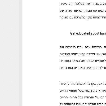
 של גישה חדשה בכלכלה הפוליטית
י כיישות טוטלית הנקראת חברה. לא עוד סדרה של
ל להיות מובן כמערכת עם לוגיקה
ם. רעיונות אלה עמדו בבסיסה של
ועוני ויצירת קריטריונים והגדרות
ם של מומחים מסוגים שונים לנושאים אלה. החל מסוף המאה ה-19 ובוודאי עד למחצית השניה של המאה העשרים
נו לבין הפרטים האחרים המרכיבים
ם במאבק בקרב האומות הדמוקרטיות
יח את היציבות בכל תחומי החיים
חתם של אזרחיה בכל תחומי החיים
תית לא נעלמו והמשיכו להשפיע על