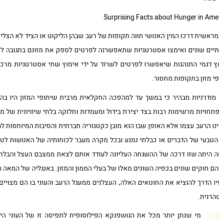
מראשית דרכו המין האנושי חווה תקופות של רעב שבהן הליקוט או הציד לא הצלי
ותיים שונים ואימצו אסטרטגיות שתאפשרנה לפרטים לספק את מזונם בתגובה למ
 דגמי התנהגות שיאפשרו לפרטים לשרוד על ידי אימוץ שתי אסטרטגיות מרכזי
פי מזון בתקופות מחסור.
ה מודרניות מבהיר כי במשך עד למהפכה החקלאית מרבית שיתופי המזון היו ב
תפתחויות מרשימות רבות בצד יצירת בידול ומעמדות וחלוקה בלתי שיוויונית של מז
ו הרעב עצמו אלא האופן שבו הוא מובן כקטגוריה חברתית והסיבות המיוחסות 
טבעי של הדברים או כבלתי נמנע ובכל מקרה מעבר לכוחותיה של האנושות לטפל
 היתה שזו דרכה של ההשגחה העליונה לעודד אותם לצאת ממצבם העצל והבלתי 
יו הדרך להוציא את החוטאים האלה, העצלנים ממעגל הרעב והעוני בו הם מצויים
הרנית.
מי שנתן יותר מכל את הגושפנקא הפילוסופית לתפיסה זו של העוני היו