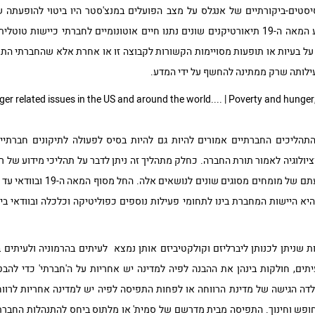
יסטים-ביקורתיים של אנגלס על מצב הפועלים במנצ'סטר היו ביטוי להופעתה
המודרנית ביחס לרעב. החל מאמצע המאה ה-19 תיאורטיקנים שונים נתנו חיים אוטונומיים לחברת
 בעיות או תופעות מסויימות הקשורות לקבוצה זו או אחרת אלא שהחברתי התחי
לותה שרק ממתינה להחשף על ידי המדע.
תהליכים החברתיים אמורים להיות גם להיות בסיס לפעולה לתיקונים חברתיי
ולוגיה לאמור תורת החברה. כחלק מתהליך זה ניתן לדבר על תהליכי מידוע של רעב 
לתופעות אלה ובמילים ברורות הופעת
א היישות המחברת בינו לתחומי פעילות נוספים כפוליטיקה וכלכלה ובוודאי בי
ת שניתן לכנותן ליברליזם וקולקטיביזם אותן נמצא לעיתים בהרמוניה ולעיתי
ים, חולקות בינהן את ההבנה לפיה למדינה יש אחריות על ה'חברתי' כדי להבט
ולדה הגישה של מדינת הרווחה או לפחות התפיסה לפיה יש למדינה אחריות לרוו
, חופש וחינוך. התפיסה מבית מדרשם של סמית' או מלתוס ביחס להתנהלות החבר