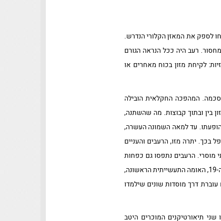
חו לספק את המאזן הקלורי הנדרש.
חסור. רעב היה ככל הנראה הגורם
ות: לקיחת מזון בכוח מאחרים או
הסכמה. המהפכה החקלאית הובילה
ון בין ובתוך קבוצות. מה שהשתנה,
להופעתו. עד למאה השמונה העשרה,
 בכך. יתרה מזו, הרעבים והעניים
מוסרי. הרעבים נתפסו גם כפחות
אנושיים ולכן גם ניתן היה להכיל עליהם חוקים שונים בכפיה השונים מאלו של בעלי הממון והמזון. באנגליה של המאה ה-19, האומה התעשייתית הראשונה,
 עוברת דרך מוסדות שונים שילמדו
 שני תיאורטיקנים המוכרים היטב