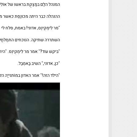
המנהל הלַם במַצֶקֶת בראשו של אוֹלִ
ההנהלה כבר היתה מכוּנֶסֶת כאשר מר
"מר לִימְקִינְס, אדוני! באמת, סלח לי 
השתררה שתיקה. הנוכחים התחַלחֲלו
"ביקש עוד?" אמר מר לִימְקִינְס. "ה
"כן, אדוני," השיב בַּאמְבֶּל.
"הילד הזה!" אמר האדון במוֹתנייָה הל