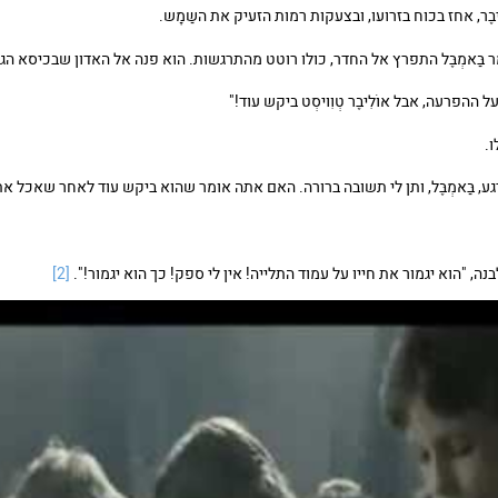
יבֶר, אחז בכוח בזרועו, ובצעקות רמות הזעיק את השַמָש.
 בַּאמְבֶּל התפרץ אל החדר, כולו רוטט מהתרגשות. הוא פנה אל האדון שבכיסא הגב
על ההפרעה, אבל אוֹלִיבֶר טְוִויסְט ביקש עוד!"
.
ירגע, בַּאמְבֶּל, ותן לי תשובה ברורה. האם אתה אומר שהוא ביקש עוד לאחר שאכל 
בנה, "הוא יגמור את חייו על עמוד התלייה! אין לי ספק! כך הוא יגמור!".
[2]