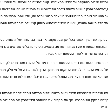
נהרגו 2973 אנשים בארצות הברית בהתקפה על מגדלי התאומים. קשה להגזים בחשיבותו של האי
אר הדברים, למלחמת עירק השנייה ולימים לידתה של דאע״ש על חורבות משטרו של צדאם
כי באותו יום ממש, כמו בכל יום במאה העשרים ואחת, מתו כ35000 בני אדם מרעב. יתרה
חד מכל תשעה אנשים, שאינם מצליחים להגיע באופן קבוע למנת הקלוריות המספ
העסיקה את המין האנושי בכל זמן ובכל מקום. אך בעוד הביולוגיה שלו משותפת לכו
ת. הנוכחות המתמדת של רעב ומה שנדמה כתנאים הפיסיים הבלתי משתנים שלו 
ים, השתנו תדירות לאורך ההיסטוריה האנושית.
ם השנים האחרונות דהיינו ההיסטוריה המודרנית של הרעב במסגרתו כחלק מעלי
של כיבוש הרעב או לפחות הרחקתו מתחומן. הדרך לשם עברה על פי חלק מהמו
ש. לא עוד מחוברים לאדמה, האוכלוסייה העובדת יכלה לעבור למרחבים האורבנ
יה חברתית ובמסגרתה נוצרה גישה חדשה, לפיה המדינה ניסתה לקחת אחריות על
יומה התקין של החברה. אך אני מקדים את המאוחר וכדי להבין את התמורות הא
 שנה.