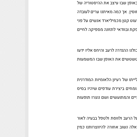
רוע ובאופן שבו עיצב את ההיסטוריה של
 חוסין. אך כמה מאיתנו ערים לעובדה
 מזו, אלו שמתו מרעב הם מיעוט קטן מכמיליארד אנשים על פני
קת ובוודאי לתזונה מספיקה לחיים
לנו ההגדרה לרעב והיחס אליו ידעו
מטשטשים את האופן שבו המשמעות
יתו של רעיון הלאומיות המודרנית
מחים ביצירת עודפים שיהיו בסיס
יים והמתועשים ושם נוצרו תופעות
 הרעב ולווסת ולטפל בבעיה לאור
לה נשוב אחורה להיווצרותנו כמין