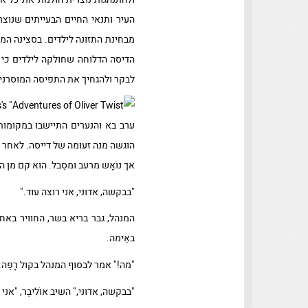
העיר ותנאי החיים הבעייתים שנוצ
מבחינת התזונה לילדים. בסצינה המ
הדיסה הדלוחה שחולקה לילדים כי נ
לבקר ולהגחיך את התפיסה המוסרנית 
ערב בא והנערים התיישבו במקומותי
הוגשה מנה זעוּמה של דייסה. לאחר ש
אך נוֹאָש מרעב ומסֵבל. הוא קם מן 
"בבקשה, אדוני, אני רוצה עוד."
המנהל, גבר בריא בשר, החוויר באחת
באֵימה.
"מה!" אמר לבסוף המנהל בקול רָפֶה.
"בבקשה, אדוני," השיב אוֹלִיבֶר, "אני