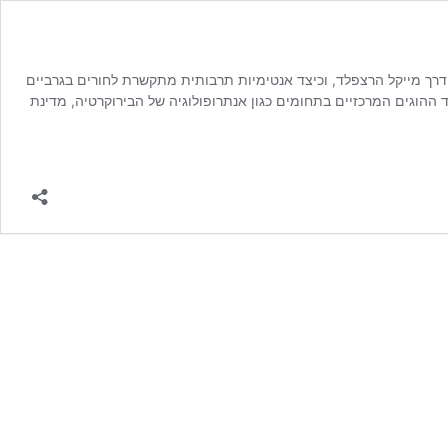
ולטים, משפיעים ומעוררי השראה בתחומם פורסם לראשונה ב-28.1.2016 אנדרה לוי על מסמן הדרך מייקל הרצפלד, וכיצד אנטימיות תרבותית מתקשרת לחורים בגרביים
לאות בקרוב) הנחשב לאחד ההוגים המרכזיים בתחומים כגון אנתרופולוגיה של הבירוקרטיה, מדינת