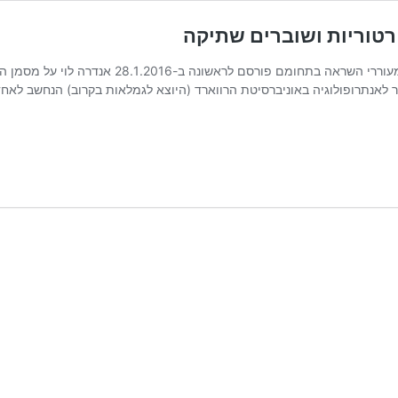
רטוריות ושוברים שתיקה
פינה שבה אנתרופולוג/ית מציגים אנתרופולוג/ית ב
כלכת בחוץ "מייקל הרצפלד (Herzfeld) הוא פרופסור לאנתרופולוגיה באוניברסיטת הרווארד (היוצא לגמ