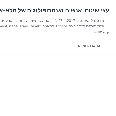
עצי שיטה, אנשים ואנתרופולוגיה של הלא-א
פורסם לראשונה ב-27.4.2017 לירון שני על ה
אשר פורסם בכתב העת Ethnos. במאמר, Of Trees and People: The Changing Entanglement in the Israeli Desert מתאר שני את השינוי שחל במקומם של …
קרא עוד…
בחברת האדם