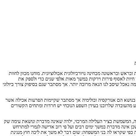
ראש ובראשונה מבחינה נויורביולוגית אבולוציונית. מוחנו מכוון לחוות
חיות לאסוף פירות וירקות במשך מאות אלפי שנים כדי ולספק את
מה נאכל שיסב לנו הנאה מרובה יותר. אך מסתבר שגם בסיפוק צורך ביולוגי
ה בנושא הם אנורקסיה ובולימיה אך מסתבר שקיימות הפרעות אכילה אשר
רגע מהעובדה שלרובנו בעידן השפע הנוכחי יש חרדות ומתחים הקשורים
ה, המשמשת כציר העלילה המרכזי, ילדה שאינה מדברת ונושאת עימה שק
ן אינה מדברת במשך ימים רבים ועל פי רוב אדישה לגמרי למתרחש
כפי שקראו לה בני המשפחה: שום דבר לא משך את ליבה חוץ מנגינת