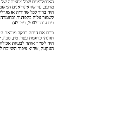
האורולוגינים שכל מחציתה של 
מרעב, עד שהאינדיאנים המקומי
היה ברור לכל שהוריה או מגדל
לשמור עליה בקפדנות ובחומרה 
עם עובד 2007, עמ' 47).
כיום אם היתה רבקה מובאת הי
תזונתי כדוגמת עפר, טין, סבון,
היה לשייך אותה לבעיות אכילה 
העקעק, שהיא ציפור השייכת למ