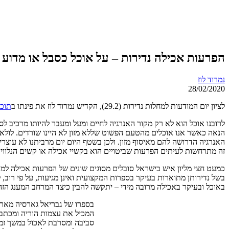
הפרעות אכילה נדירות – על אוכל כסבל או מדוע
נמרוד לוז
28/02/2020
לציון יום המודעות למחלות נדירות (29.2), הקדיש נמרוד לוז את פינתו ב
תוכנ
לרובנו אוכל הוא לא רק מקור האנרגיה לחיים ומעל ומעבר להיותו מרכיב לסיפ
הנאה כאשר אנו אוכלים מהטעם הפשוט שללא מזון לא היינו שורדים. לולא
האנרגיה הדרושה להם מאיסוף מזון. ולכן בשטף היום יום מרביתנו לא עוצרי
זה מתרחשות לעיתים הפרעות שביטויים הוא בקשיי אכילה או קשים הנלווים 
כמעט חצי מליון איש בישראל סובלים מסוגים שונים של הפרעות אכילה למר
בשל נדירותן מתוארות בעיקר בספרות המקצועית ואינן מגיעות, על פי רוב,
באוכל ובעיקר באכילה מרובה מידי – יתקשה להבין כיצד המרחב המענג הז
בספרו של גבריאל גארסיה מאר
המכיל את עצמות הוריה ומכתב 
סביבה ומסרבת לאכול במשך זמן