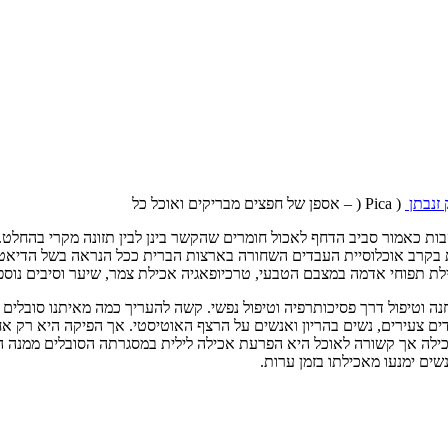
זנבתן
( Pica ( – אספן של חפצים מבריקים ואוכל כל
ת כאמור סביב הדחף לאכול חומרים שהקשר בינן לבין תזונה מקרי בהחלט.
ית בקרב אוכלוסיית העבדים השחורה בארצות הברית ככל הנראה בשל הדיאטה
לת תפוחי אדמה במצבם הטבעי, טרכיופאגיה אכילת צמר, שיער וסיבים נוספ
נה וטיפול דרך פסיכותרפיה וטיפול נפשי. קשה להעריך כמה מאיתנו סובלים 
ילדים צעירים, נשים בהריון ואנשים על הרצף האוטיסטי. אך הפיקה היא ר
כילה אך קשורה לאוכל היא הפרעת אכילה לילית במסגרתה הסובלים ממנה הול
שים ימנעו מאכילתו בזמן ערות.