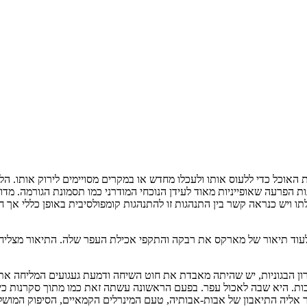
וכל כדי ללעוס אותו ולעכלו מחדש או במקרים מסויימים לירוק אותו. הלוק
ת הפרעה שאופייניות מאוד לעידן הנוכחי המודרני כמו תסמונת הגורמה. מד
לתו ויש כנראה קשר בין התנהגות זו להתנהגות קומפולסיבית באופן כללי אך 
 לעוד תיאור של מארקס את רבקה והתקפי אכילת העפר שלה. התיאור מצליח
 הבגוניות, יש שהיתה מאבדת את חוט השיחה ודמעת געגועים המליחה את ח
כות. היא שבה לאכול עפר. בפעם הראשונה עשתה זאת כמו מתוך סקרנות כ
 אליה התיאבון של אבות-אבותיה, טעם המינרלים הקמאיים, הסיפוק המושלם