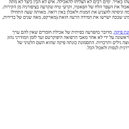
 באויר. ימים רבים לא הצליחו להאכילה. איש לא הבין כיצד לא מתה
כול את העפר הלח של הפאטיו, וקרעי טיח שקרעה בציפורניה מן הקירות.
ה וניסתה להצניע את המנות ולאכלן באין רואה. מאותה שעה התחילו
מינו שככה ישרשו את המידה הרעה הזאת (מארקס, מאה שנים של בדידות,
נת פיקה
. מדובר בהפרעה כפיתית של אכילת חומרים שאין להם ערך
לראשונה על ידי לא אחר מאבי הרפואה היפוקרטס ועד לזמן המודרני נהוג
וצה גילים ותרבויות. התסמונת כונתה פיקה שהוא השם הלטיני של
נית לנסות ולאכול הכל.