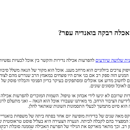
 אכלה רבקה בואנדיה עפר?
ית שלושה שיודעים
להפרעות אכילה נדירות והקשר בין אוכל לבעיות נפשיות
וק צרכים ביולוגיים הוא מרחב מענג. אוכל הוא מקור של הנאה משלל סיבות וב
 המניע הזה ספק רב אם בני אדם היו פוצחים במאמץ הרב שנדרש מהם לצוד 
ם לחשוב מדוע אנו אוכלים ומסתפקים בעיקר בדיון הפנימי והבלתי פוסק של 
לאוכל ומסוגים שונים.
ות שרובם לא יגיעו לידי אבחון או טיפול. השמות המוכרים להפרעות אכיל
 לידיעת הציבור הרחב. מי מאיתנו שעבורו אוכל הוא הנאה – ואני מתעלם ל
ה הוא סיוט מתמשך לבעלי התסמונות השונות שאתאר להלן.
קס מאה שנים של בדידות מופיעה יום אחד בפתח ביתה של משפחת בואנדיי
המפציר בהם לקבלה לביתה. הנערה הצעירה היא בעליל פוסט טראומטית שכ
 רב. וכך מתאר מארקס את הגילוי של הפרעת האכילה שממנה סובלת רבקה 