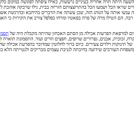
השעה היתה תרה אחריה בעיניים נרעשות, כאילו ציפתה לפוגשה במקום כלשהו
ים שראו הכל ושמעו הכל בהתרוצצותם הזריזה בבית, גילו שרבקה אוהבת לא
יה ענשו אותה על הנוהג הזה, שכן עשתה את הדברים בהיחבא ובהרגשת אשמ
רבה. הם הטילו מרה של פרה בפאטיו ומרחו בפלפל צורב את הקירות כי הא
ום למרפאת הפרעות אכילה מן הסתם האבחון שהיתה מקבלת היה של
תסמו
 קרח, זכוכית, אבנים, גפרורים שרופים, חפצים חדים ועוד. התסמונת תוארה 
של תינוקות וילדים צעירים. כיום ברור לחלוטין שמדובר בהפרעת אכילה שח
שפחת העורבים שידועה בחיבתה לגניבת עצמים מבריקים ולנטייתה הלא ברר