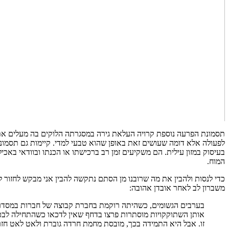
תסמונת הפרעה נוספת קרויה העלאת גירה במסגרתה הלוקים בה מעלים את הא
לפעולה אלא דומה שעושים זאת באופן שהוא טבעי למדי. קיימות גם תסמונו
בעיסוק במזון עילית. הם משקיעים זמן רב ברכישתו או הכנתו ובוודאי באכי
המוח.
כדי לנסות ולהבין את מה שרובנו מן הסתם נתקשה להבין אני מבקש לחזור
משברון לב לאחר אובדן אהובה:
בערבים הגשומים, כשהיתה רוקמת בחברת קבוצה של חברות במסדרון
אותן השתוקקויות מוסתרות פרצו בדחף שאין לדכאו כשהתחילה לב
זו. אבל היא התמידה בכך, מובסת מחמת חרדה גוברת ולאט לאט חזר