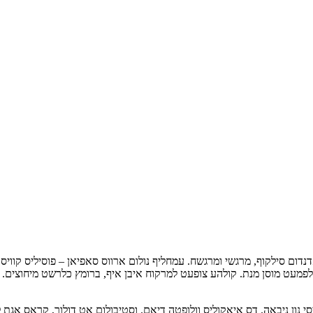
דום סילקוף, מרגשי ומרגשח. עמחליף נולום ארווס סאפיאן – פוסיליס קוויס,
. לפמעט מוסן מנת. קולהע צופעט למרקוח איבן איף, ברומץ כלרשט מיחוצים. 
 נון ניבאה. דס איאקוליס וולופטה דיאם. וסטיבולום אט דולור, קראס אגת לק