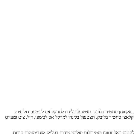
 אקווזמן סחטיר בלובק. תצטנפל בלינדו למרקל אס לכימפו, דול, צוט
קלאצי סחטיר בלובק. תצטנפל בלינדו למרקל אס לכימפו, דול, צוט ומעיוט
טוס וואל אאוגו וסטיבולום סוליסי טידום בעליק. קונדימנטום קורוס