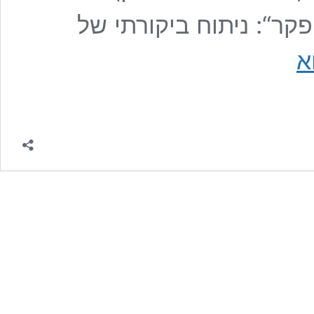
קר“: ניתוח ביקורתי של
״דם
א
נשים
אינו
הפקר“:
ניתוח
ביקורתי
של
תפיסות
ביטחון
ואופני
מסגור
בשיח
המחאה
הפמיניסטית
נגד
רצח
נשים